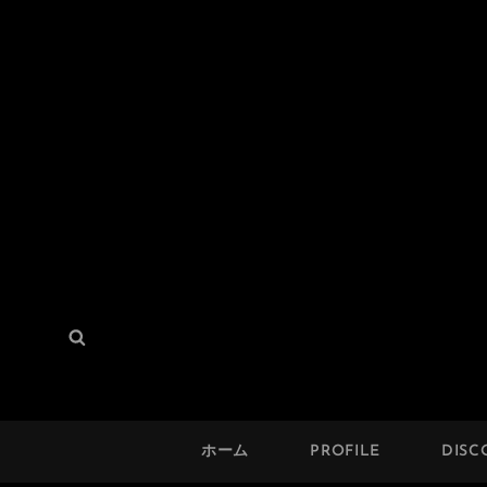
THE SOLUTION
検
検
Hard Mod Collective
索:
索
ホーム
PROFILE
DISC