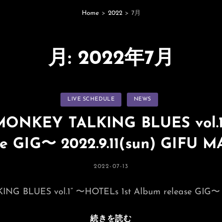
Home
>
2022
>
7月
月:
2022年7月
カ
LIVE SCHEDULE
NEWS
テ
ゴ
リ
“MONKEY TALKING BLUES vol.1
ー
se GIG〜 2022.9.11(sun) GIFU 
投
2022-07-13
稿
日:
NG BLUES vol.1” 〜HOTELs 1st Album release GIG〜 2
HOTELs
続きを読む