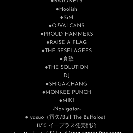
●BAYONETS
●Hoolish
●KiM
●Oi!VALCANS
●PROUD HAMMERS
●RAISE A FLAG
●THE SESELAGEES
●真摯
●THE SOLUTION
-DJ-
●SHIGA-CHANG
●MONKEE PUNCH
●MIKI
-Navigator-
● yasuo（雷矢/Bull The Buffalos）
11/15 イープラス発売開始