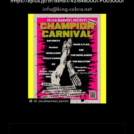
https://eplus.jp/sf/detail/4218480001-P0030001
info@king-cobra.net
投