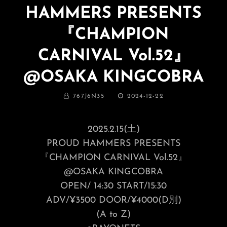
HAMMERS PRESENTS
『CHAMPION
CARNIVAL Vol.52』
@OSAKA KINGCOBRA
BY
投
767J6N35
2024-12-22
稿
日:
2025.2.15(土)
PROUD HAMMERS PRESENTS
『CHAMPION CARNIVAL Vol.52』
@OSAKA KINGCOBRA
OPEN/ 14:30 START/15:30
ADV/¥3500 DOOR/¥4000(D別)
(A to Z)