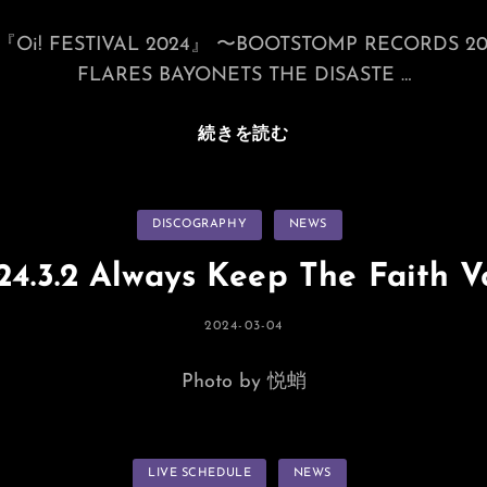
稿
日:
Oi! FESTIVAL 2024』 〜BOOTSTOMP RECORDS 2
FLARES BAYONETS THE DISASTE …
Oi!
続きを読む
FESTIVAL
2024
カ
DISCOGRAPHY
NEWS
テ
ゴ
リ
24.3.2 Always Keep The Faith Vo
ー
投
2024-03-04
稿
日:
Photo by 悦蛸
カ
LIVE SCHEDULE
NEWS
テ