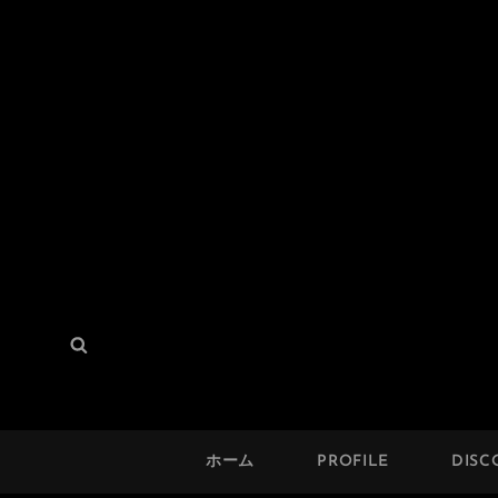
THE SOLUTION
検
検
Hard Mod Collective
索:
索
ホーム
PROFILE
DISC