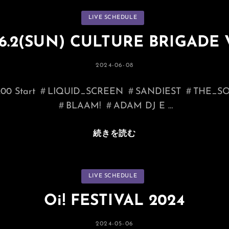
Faith
カ
LIVE SCHEDULE
テ
Vol.5
ゴ
リ
2024.7.14
.6.2(SUN) CULTURE BRIGADE 
ー
@aLLFo
投
2024-06-08
稿
日:
 18:00 Start ＃LIQUID_SCREEN ＃SANDIEST ＃THE
＃BLAAM! ＃ADAM DJ E …
2024.6.2(SUN)
続きを読む
CULTURE
BRIGADE
VOL.2
カ
LIVE SCHEDULE
テ
ゴ
リ
Oi! FESTIVAL 2024
ー
投
2024-05-06