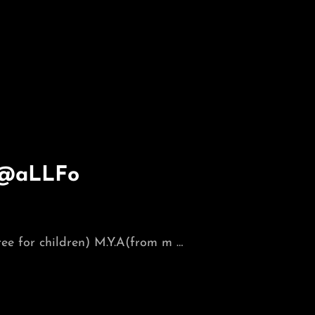
4 @aLLFo
ee for children) M.Y.A(from m …