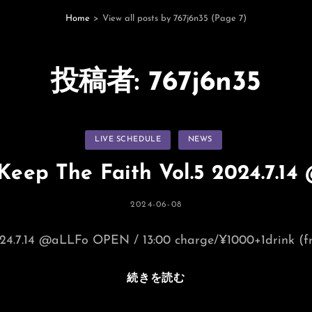
Home
>
View all posts by
767j6n35
(Page 7)
投稿者:
767j6n35
カ
LIVE SCHEDULE
NEWS
テ
ゴ
リ
Keep The Faith Vol.5 2024.7.1
ー
投
2024-06-08
稿
日:
24.7.14 @aLLFo OPEN / 13:00 charge/¥1000+1drink (fr
Always
続きを読む
Keep
The