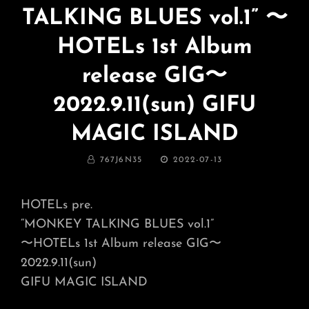
TALKING BLUES vol.1” 〜
HOTELs 1st Album
release GIG〜
2022.9.11(sun) GIFU
MAGIC ISLAND
BY
投
767J6N35
2022-07-13
稿
日:
HOTELs pre.
“MONKEY TALKING BLUES vol.1”
〜HOTELs 1st Album release GIG〜
2022.9.11(sun)
GIFU MAGIC ISLAND