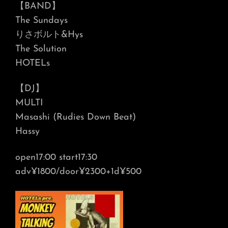
【BAND】
The Sundays
りさボルト&Hys
The Solution
HOTELs
【DJ】
MULTI
Masashi (Rudies Down Beat)
Hassy
open17:00 start17:30
adv¥1800/door¥2300+1d¥500