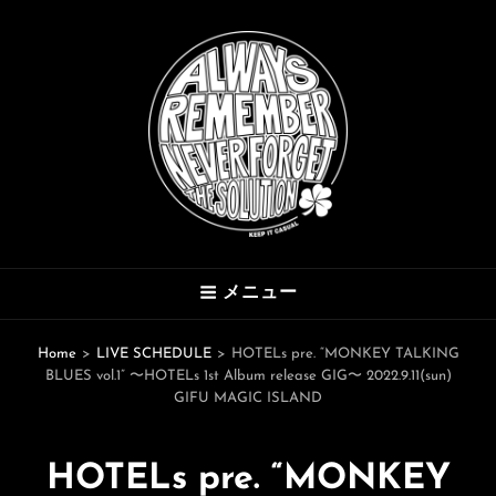
THE SOLUTION
メニュー
Hard Mod Collective
Home
>
LIVE SCHEDULE
>
HOTELs pre. “MONKEY TALKING
BLUES vol.1” 〜HOTELs 1st Album release GIG〜 2022.9.11(sun)
GIFU MAGIC ISLAND
HOTELs pre. “MONKEY