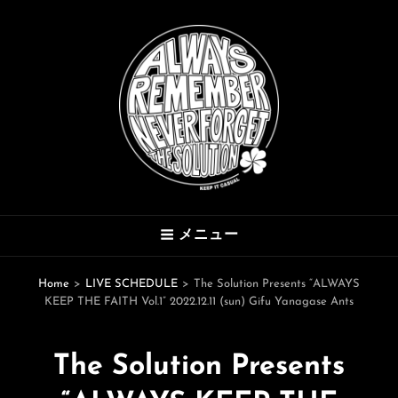
THE SOLUTION
メニュー
Hard Mod Collective
Home
>
LIVE SCHEDULE
>
The Solution Presents “ALWAYS
KEEP THE FAITH Vol.1” 2022.12.11 (sun) Gifu Yanagase Ants
The Solution Presents