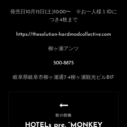
発売日10月15日(土)10:00〜 ※お一人様１IDに
つき4枚まで
https://thesolution-hardmodcollective.com
柳ヶ瀬アンツ
500-8875
岐阜県岐阜市柳ヶ瀬通
7-4
柳ヶ瀬観光ビル
B1F
投
稿
ナ
前の投稿
ビ
HOTELs pre. “MONKEY