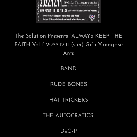
The Solution Presents “ALWAYS KEEP THE
FAITH Vol.1” 2022.12.11 (sun) Gifu Yanagase
Ants
-BAND-
RUDE BONES
HAT TRICKERS
THE AUTOCRATICS
D×C×P