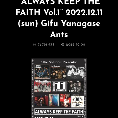
“ALWAYS KEEP THE
FAITH Vol.1” 2022.12.11
(sun) Gifu Yanagase
Ants
BY
投
767J6N35
2022-10-08
稿
日: