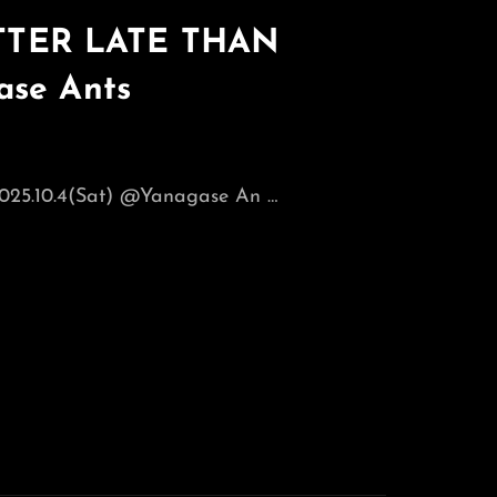
BETTER LATE THAN
ase Ants
25.10.4(Sat) @Yanagase An …