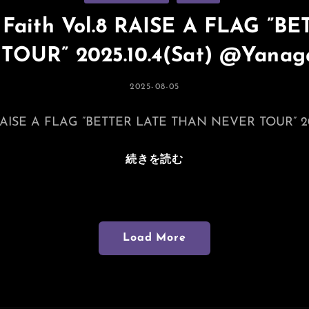
SANDIEST
ゴ
リ
Release
 Faith Vol.8 RAISE A FLAG ”
ー
Show
OUR” 2025.10.4(Sat) @Yanag
In
NAGOYA
Nagoya
投
2025-08-05
稿
RED
日:
DRAGON
8 RAISE A FLAG ”BETTER LATE THAN NEVER TOUR” 20
Always
続きを読む
Keep
The
Faith
Vol.8
Load More
RAISE
A
FLAG
”BETTER
LATE