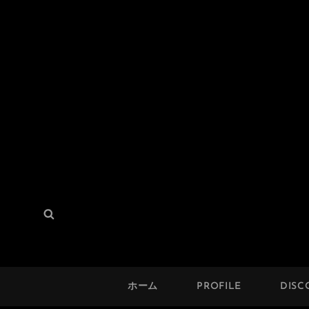
THE SOLUTION
検
検
Hard Mod Collective
索:
索
ホーム
PROFILE
DISC