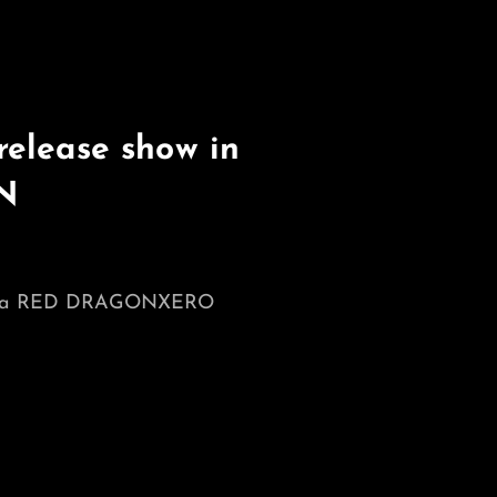
elease show in
N
goya RED DRAGONXERO