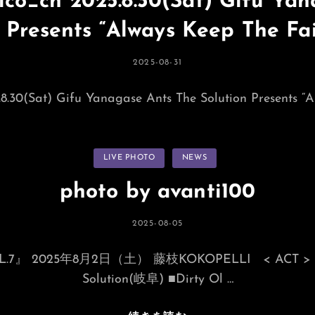
co_ch 2025.8.30(Sat) Gifu Ya
ー
 Presents “Always Keep The Fai
投
2025-08-31
稿
日:
.30(Sat) Gifu Yanagase Ants The Solution Presents “A
カ
LIVE PHOTO
NEWS
テ
ゴ
リ
photo by avanti100
ー
投
2025-08-05
稿
日:
.7』 2025年8月2日（土） 藤枝KOKOPELLI < ACT > ■
Solution(岐阜) ■Dirty Ol …