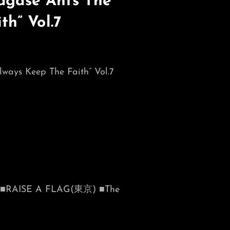
nagase Ants The
th” Vol.7
lways Keep The Faith” Vol.7
RAISE A FLAG(東京) ■The