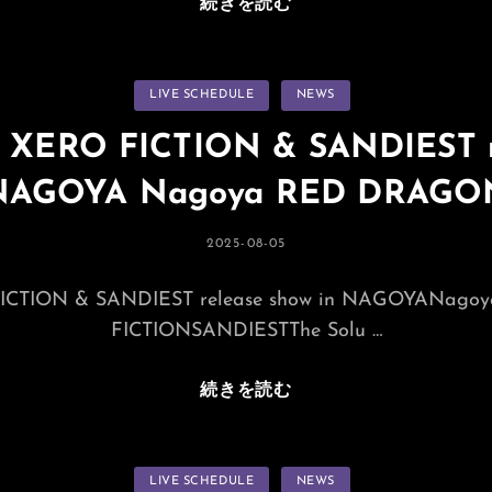
Photo
続きを読む
By
Avanti100
カ
LIVE SCHEDULE
NEWS
テ
ゴ
リ
t) XERO FICTION & SANDIEST r
ー
NAGOYA Nagoya RED DRAGO
投
2025-08-05
稿
日:
O FICTION & SANDIEST release show in NAGOYANa
FICTIONSANDIESTThe Solu …
2025.09.27(sat)
続きを読む
XERO
FICTION
&
カ
LIVE SCHEDULE
NEWS
テ