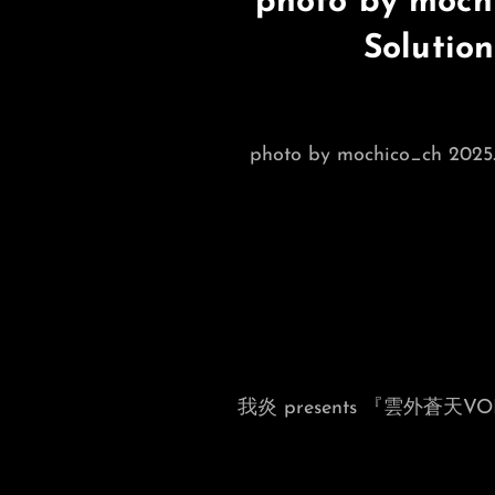
photo by mochi
Solution
photo by mochico_ch 2025.8
我炎 presents 『雲外蒼天VOL