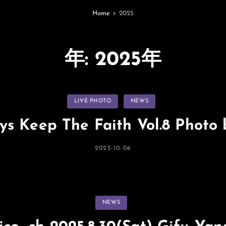
Home
>
2025
年:
2025年
カ
LIVE PHOTO
NEWS
テ
ゴ
リ
ays Keep The Faith Vol.8 Photo
ー
投
2025-10-06
稿
日:
カ
NEWS
テ
ゴ
リ