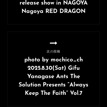
ー
release show in NAGOYA
シ
Nagoya RED DRAGON
ョ
前
ン
の
投
稿
次の投稿
photo by mochico_ch
2025.8.30(Sat) Gifu
Yanagase Ants The
Solution Presents “Always
Keep The Faith” Vol.7
次