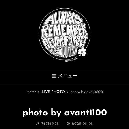
THE SOLUTION
メニュー
Hard Mod Collective
Home
>
LIVE PHOTO
>
photo by avanti100
photo by avanti100
BY
投
767J6N35
2025-08-05
稿