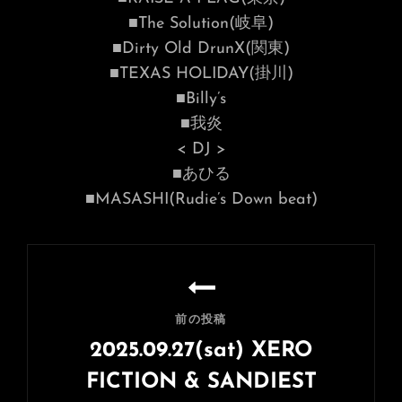
■The Solution(岐阜)
■Dirty Old DrunX(関東)
■TEXAS HOLIDAY(掛川)
■Billy’s
■我炎
< DJ >
■あひる
■MASASHI(Rudie’s Down beat)
投
稿
ナ
前の投稿
ビ
2025.09.27(sat) XERO
ゲ
FICTION & SANDIEST